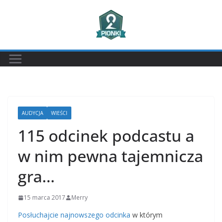
Przejdź
do
treści
AUDYCJA
WIEŚCI
115 odcinek podcastu a
w nim pewna tajemnicza
gra…
15 marca 2017
Merry
Posłuchajcie najnowszego odcinka
w którym