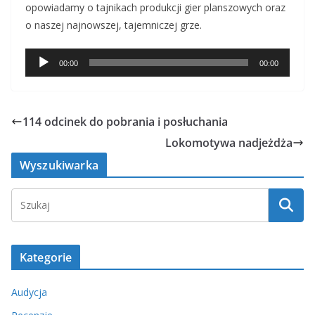
opowiadamy o tajnikach produkcji gier planszowych oraz
o naszej najnowszej, tajemniczej grze.
Odtwarzacz
00:00
00:00
plików
dźwiękowych
114 odcinek do pobrania i posłuchania
Lokomotywa nadjeżdża
Wyszukiwarka
Kategorie
Audycja