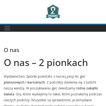
Przejdź
do
treści
O nas
O nas – 2 pionkach
Wydawnictwo 2pionki powstało z naszej pasji do gier
planszowych i karcianych
. Z potrzeby dzielenia się z ludźmi
naszą wiedzą. W poszukiwaniu gier zwiedzamy
różne zakątki
świata
. Gry, które wydajemy to takie, które poznaliśmy podczas
naszych podróży. Wszystkie są sprawdzone, przemyślane.
Wiemy, że dadzą graczom wiele radości i wciągną w nasze