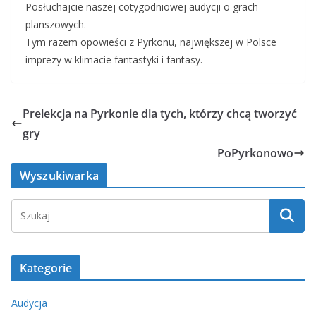
Posłuchajcie naszej cotygodniowej audycji o grach
w
planszowych.
a
Tym razem opowieści z Pyrkonu, największej w Polsce
r
imprezy w klimacie fantastyki i fantasy.
z
a
c
Prelekcja na Pyrkonie dla tych, którzy chcą tworzyć
z
gry
p
PoPyrkonowo
l
i
Wyszukiwarka
k
ó
w
d
ź
Kategorie
w
i
Audycja
ę