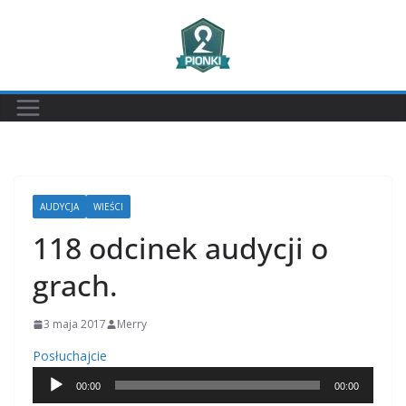
Przejdź
do
treści
AUDYCJA
WIEŚCI
118 odcinek audycji o
grach.
3 maja 2017
Merry
O
Posłuchajcie
d
00:00
00:00
t