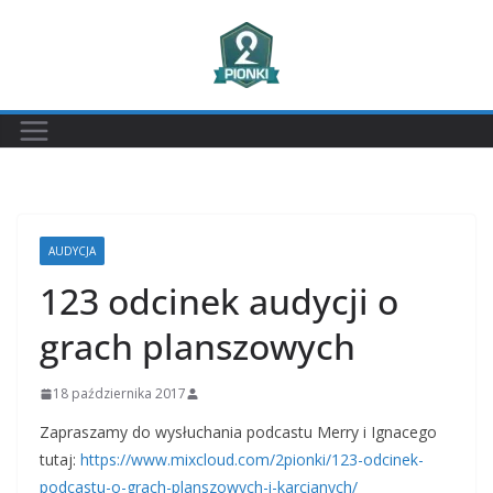
Przejdź
do
treści
AUDYCJA
123 odcinek audycji o
grach planszowych
18 października 2017
Zapraszamy do wysłuchania podcastu Merry i Ignacego
tutaj:
https://www.mixcloud.com/2pionki/123-odcinek-
podcastu-o-grach-planszowych-i-karcianych/