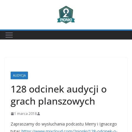
Przejdź
do
treści
AUDYCJA
128 odcinek audycji o
grach planszowych
1 marca 2018
Zapraszamy do wysłuchania podcastu Merry i Ignacego
tutaj:
https://www.mixcloud.com/2pionki/128-odcinek-o-