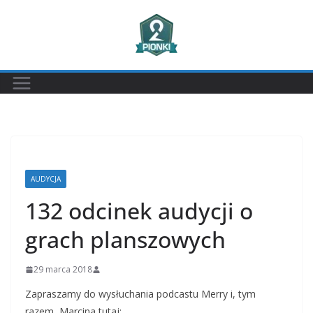
Przejdź
do
treści
AUDYCJA
132 odcinek audycji o
grach planszowych
29 marca 2018
Zapraszamy do wysłuchania podcastu Merry i, tym
razem, Marcina tutaj: