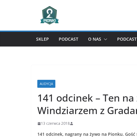
Przejdź
do
treści
SKLEP
PODCAST
O NAS
PODCAST 
AUDYCJA
141 odcinek – Ten na 
Windziarzem z Grada
13 czerwca 2018
141 odcinek, nagrany na żywo na Pionku. Gość s