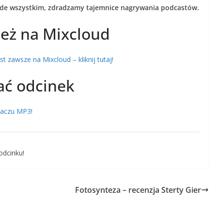
zede wszystkim, zdradzamy tajemnice nagrywania podcastów.
eż na Mixcloud
 zawsze na Mixcloud – kliknij tutaj!
ać odcinek
rzaczu MP3!
odcinku!
Fotosynteza – recenzja Sterty Gier