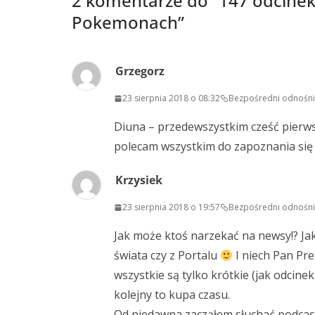
2 komentarze do “
147 odcinek
Pokemonach
”
Grzegorz
23 sierpnia 2018 o 08:32
Bezpośredni odnośni
Diuna – przedewszystkim cześć pierwsza
polecam wszystkim do zapoznania się 
Krzysiek
23 sierpnia 2018 o 19:57
Bezpośredni odnośni
Jak może ktoś narzekać na newsy!? Jak
świata czy z Portalu
I niech Pan Pre
wszystkie są tylko krótkie (jak odcine
kolejny to kupa czasu.
Od niedawna zacząłem słuchać podcastó