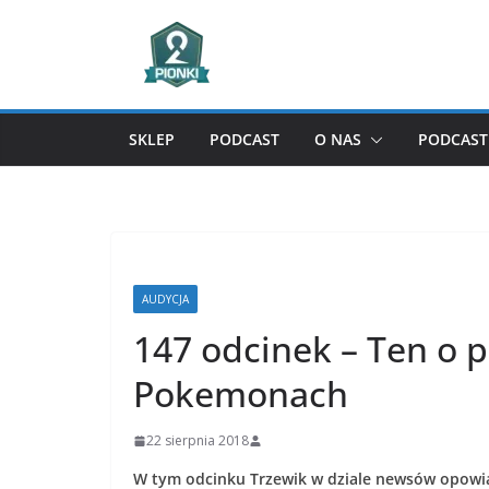
Przejdź
do
treści
SKLEP
PODCAST
O NAS
PODCAST 
AUDYCJA
147 odcinek – Ten o p
Pokemonach
22 sierpnia 2018
W tym odcinku Trzewik w dziale newsów opowiad