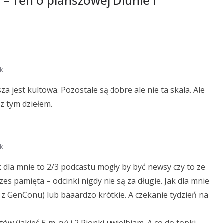
 – Ten o planszowej Diunie i
k
 jest kultowa. Pozostale są dobre ale nie ta skala. Ale
z tym dziełem.
k
 dla mnie to 2/3 podcastu mogły by być newsy czy to ze
zes pamięta – odcinki nigdy nie są za długie. Jak dla mnie
k z GenConu) lub baaardzo krótkie. A czekanie tydzień na
w (jakieś 5 m-cy) i 2 Pionki uwielbiam. A co do topki