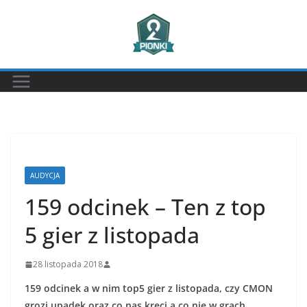
Przejdź
do
treści
AUDYCJA
159 odcinek – Ten z top
5 gier z listopada
28 listopada 2018
159 odcinek a w nim top5 gier z listopada, czy CMON
grozi upadek oraz co nas kręci a co nie w grach