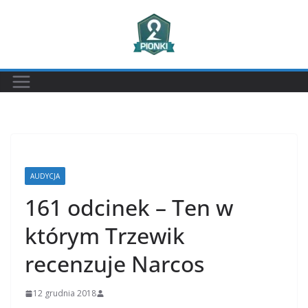
Przejdź
do
treści
AUDYCJA
161 odcinek – Ten w
którym Trzewik
recenzuje Narcos
12 grudnia 2018