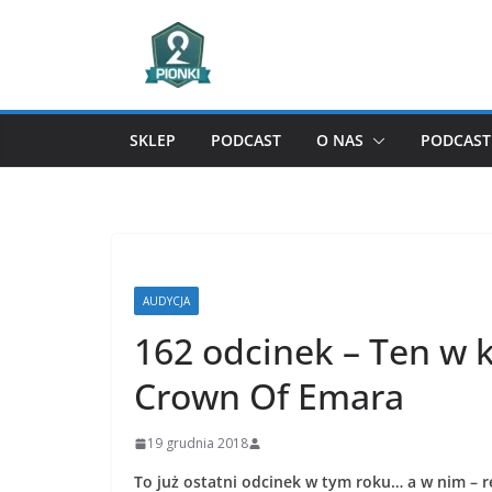
Przejdź
do
treści
SKLEP
PODCAST
O NAS
PODCAST 
AUDYCJA
162 odcinek – Ten w 
Crown Of Emara
19 grudnia 2018
To już ostatni odcinek w tym roku… a w nim – 