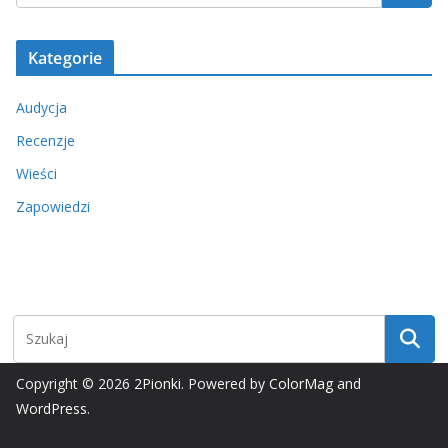
Kategorie
Audycja
Recenzje
Wieści
Zapowiedzi
Copyright © 2026
2Pionki
. Powered by
ColorMag
and
WordPress
.