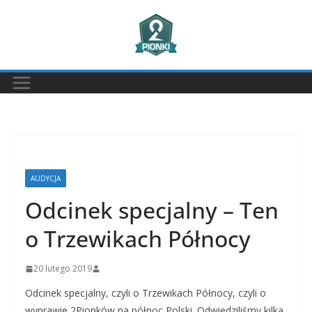
Przejdź
do
treści
AUDYCJA
Odcinek specjalny – Ten
o Trzewikach Północy
20 lutego 2019
Odcinek specjalny, czyli o Trzewikach Północy, czyli o
wyprawie 2Pionków na północ Polski. Odwiedziliśmy kilka