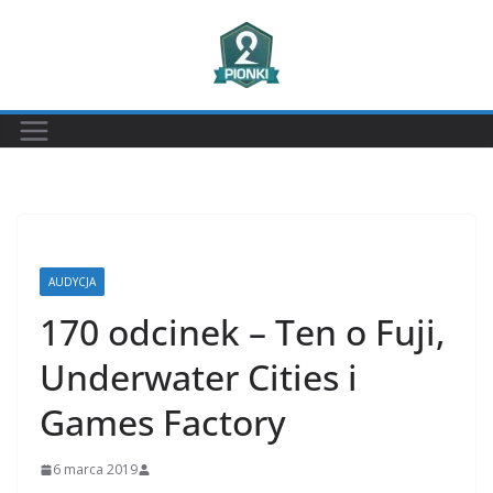
Przejdź
do
treści
AUDYCJA
170 odcinek – Ten o Fuji,
Underwater Cities i
Games Factory
6 marca 2019