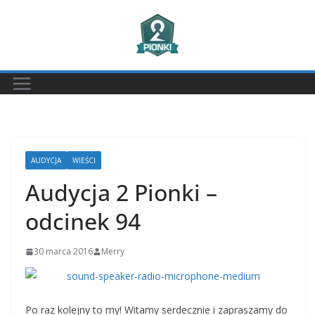
Przejdź
do
treści
AUDYCJA
WIEŚCI
Audycja 2 Pionki –
odcinek 94
30 marca 2016
Merry
Po raz kolejny to my! Witamy serdecznie i zapraszamy do