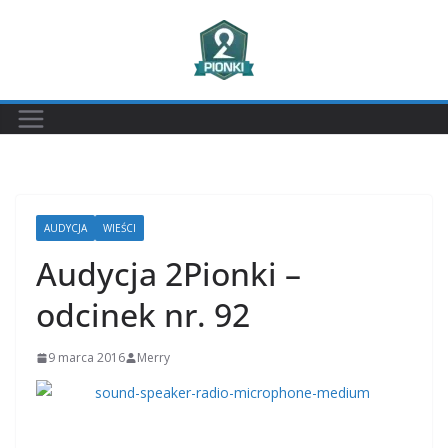
Przejdź
do
treści
AUDYCJA
WIEŚCI
Audycja 2Pionki –
odcinek nr. 92
9 marca 2016
Merry