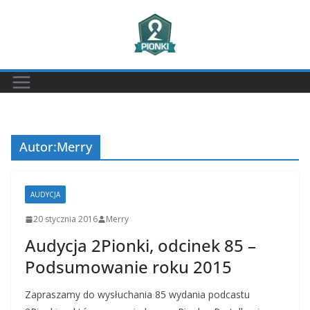
Przejdź
do
treści
Autor:
Merry
AUDYCJA
20 stycznia 2016
Merry
Audycja 2Pionki, odcinek 85 –
Podsumowanie roku 2015
Zapraszamy do wysłuchania 85 wydania podcastu