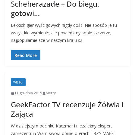
Scheherazade – Do biegu,
gotowi…
Lekkich gier wyścigowych nigdy dość. Nie sposób je tu
wszystkie wymienić, ale powiedzmy sobie szczerze,
najpopularniejsze w naszym kraju są
Read More
WIEŚCI
11 grudnia 2015
Merry
GeekFactor TV recenzuje Żółwia i
Zająca
W dzisiejszym odcinku Kaczmar i niezależny ekspert
zaprezentują Wam swoją opinię o grach TRZY MAŁE