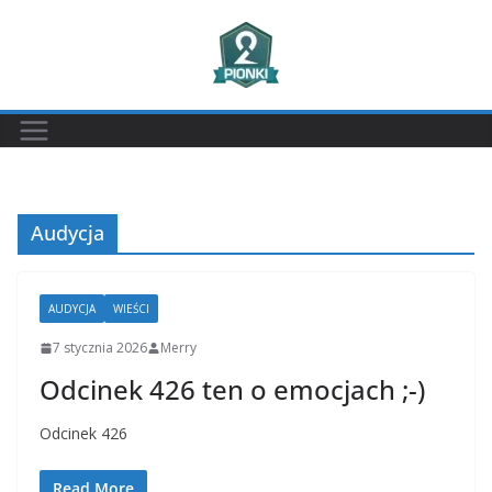
Przejdź
do
treści
Audycja
AUDYCJA
WIEŚCI
7 stycznia 2026
Merry
Odcinek 426 ten o emocjach ;-)
Odcinek 426
Read More