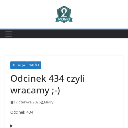
Przejdź
do
treści
AUDYCJA
WIEŚCI
Odcinek 434 czyli
wracamy ;-)
17 czerwca 2026
Merry
Odcinek 434