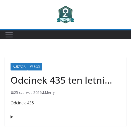
Przejdź
do
treści
AUDYCJA
WIEŚCI
Odcinek 435 ten letni…
25 czerwca 2026
Merry
Odcinek 435