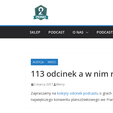
Przejdź
do
treści
SKLEP
PODCAST
O NAS
PODCAST 
AUDYCJA
WIEŚCI
113 odcinek a w nim r
2 marca 2017
Merry
Zapraszamy na
kolejny odcinek podcastu
o grach 
największego konwentu planszówkowego we Franc