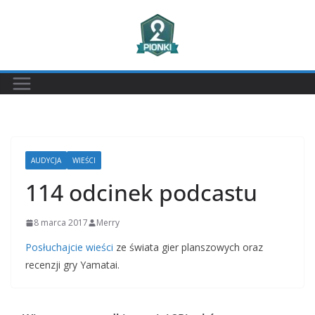
Przejdź
do
treści
AUDYCJA
WIEŚCI
114 odcinek podcastu
8 marca 2017
Merry
Posłuchajcie wieści
ze świata gier planszowych oraz
recenzji gry Yamatai.