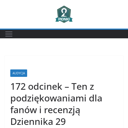
Przejdź
do
treści
AUDYCJA
172 odcinek – Ten z
podziękowaniami dla
fanów i recenzją
Dziennika 29