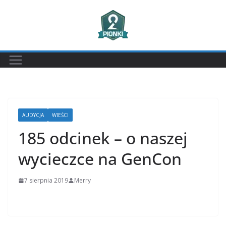
Przejdź
do
treści
AUDYCJA
WIEŚCI
185 odcinek – o naszej
wycieczce na GenCon
7 sierpnia 2019
Merry