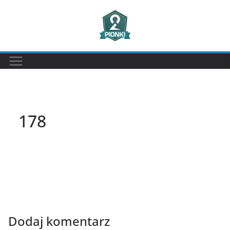
Przejdź
do
treści
178
Dodaj komentarz