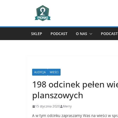
Przejdź
do
treści
SKLEP
PODCAST
O NAS
PODCAST 
AUDYCJA
WIEŚCI
198 odcinek pełen wie
planszowych
15 stycznia 2020
Merry
A w tym odcinku zapraszamy Was na wieści w spra