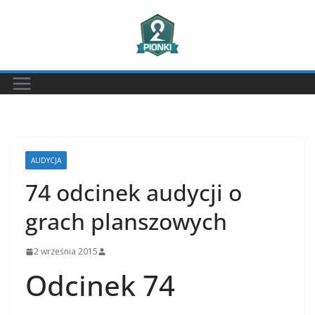
Przejdź
do
treści
AUDYCJA
74 odcinek audycji o
grach planszowych
2 września 2015
Odcinek 74