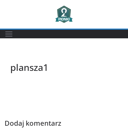
Przejdź
do
treści
plansza1
Dodaj komentarz