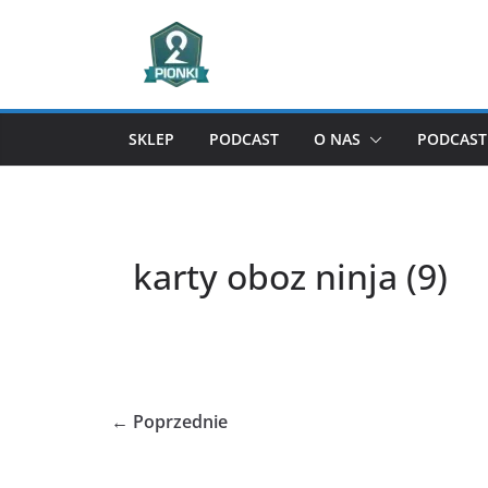
Przejdź
do
treści
SKLEP
PODCAST
O NAS
PODCAST 
karty oboz ninja (9)
← Poprzednie