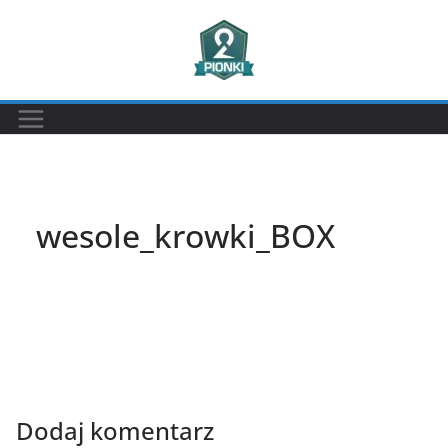
Przejdź
do
treści
wesole_krowki_BOX
Dodaj komentarz