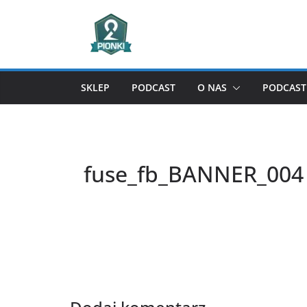
Przejdź
do
treści
SKLEP
PODCAST
O NAS
PODCAST 
fuse_fb_BANNER_004