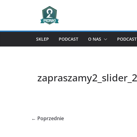
Przejdź
do
treści
SKLEP
PODCAST
O NAS
PODCAST 
zapraszamy2_slider_2
← Poprzednie