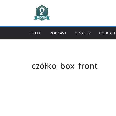
Przejdź
do
treści
SKLEP
PODCAST
O NAS
PODCAST 
czółko_box_front