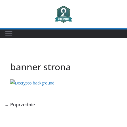
Przejdź
do
treści
banner strona
← Poprzednie