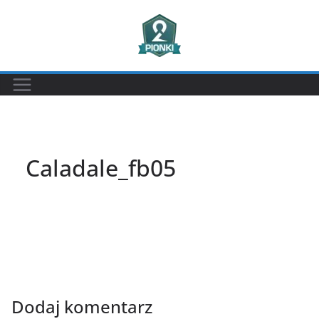
Przejdź
do
treści
Caladale_fb05
Dodaj komentarz