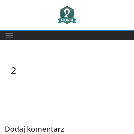
Przejdź
do
treści
2
Dodaj komentarz