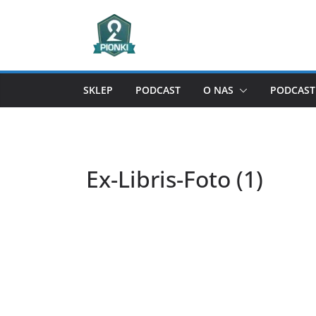
Przejdź
do
treści
SKLEP
PODCAST
O NAS
PODCAST 
Ex-Libris-Foto (1)