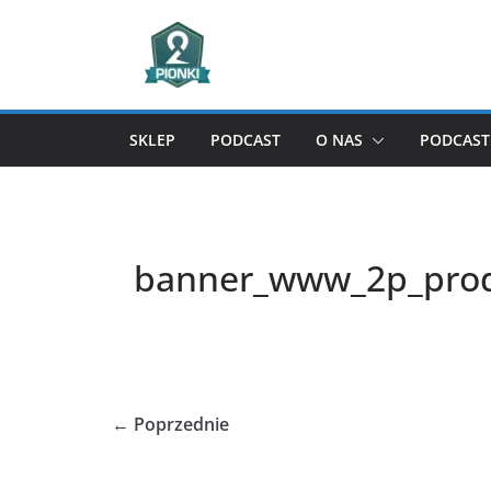
Przejdź
do
treści
SKLEP
PODCAST
O NAS
PODCAST 
banner_www_2p_pro
← Poprzednie