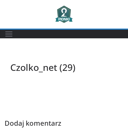
Przejdź
do
treści
Czolko_net (29)
Dodaj komentarz