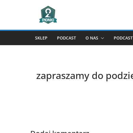
Przejdź
do
treści
SKLEP
PODCAST
O NAS
PODCAST 
zapraszamy do podzi