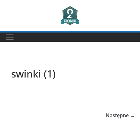
Przejdź
do
treści
swinki (1)
Następne →