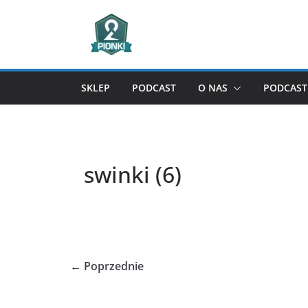
Przejdź
do
treści
SKLEP
PODCAST
O NAS
PODCAST 
swinki (6)
← Poprzednie