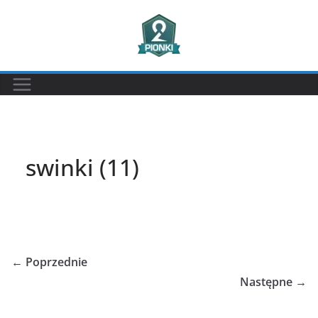
Przejdź
do
treści
swinki (11)
← Poprzednie
Następne →