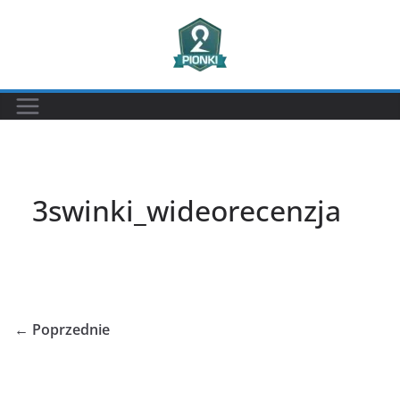
Przejdź
do
treści
3swinki_wideorecenzja
← Poprzednie