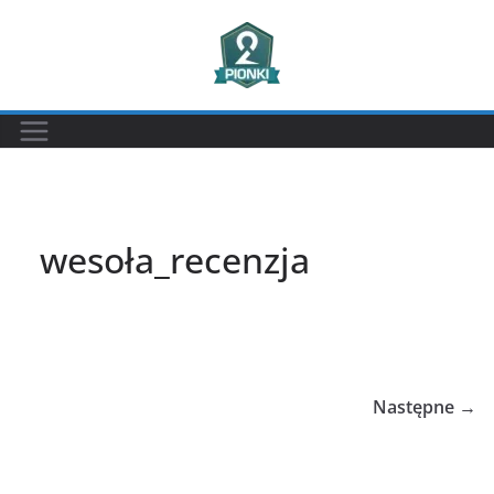
Przejdź
do
treści
wesoła_recenzja
Następne →