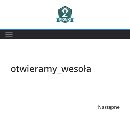
Przejdź
do
treści
otwieramy_wesoła
Następne →