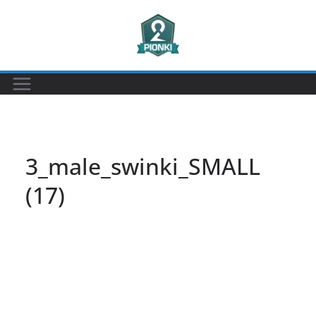
Przejdź
do
treści
3_male_swinki_SMALL
(17)