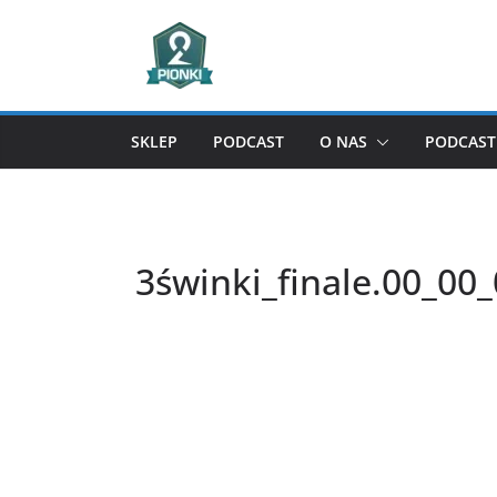
Przejdź
do
treści
SKLEP
PODCAST
O NAS
PODCAST 
3świnki_finale.00_00_