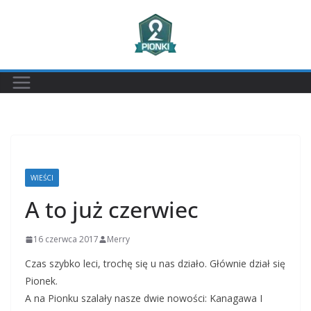
Przejdź
do
treści
WIEŚCI
A to już czerwiec
16 czerwca 2017
Merry
Czas szybko leci, trochę się u nas działo. Głównie dział się
Pionek.
A na Pionku szalały nasze dwie nowości: Kanagawa I