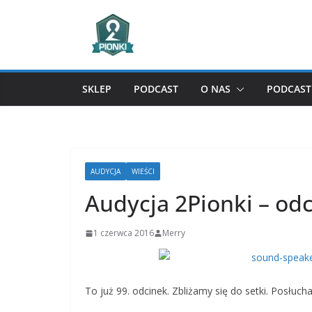
Przejdź
do
treści
SKLEP
PODCAST
O NAS
PODCAST 
AUDYCJA
WIEŚCI
Audycja 2Pionki – od
1 czerwca 2016
Merry
To już 99. odcinek. Zbliżamy się do setki. Posłuch