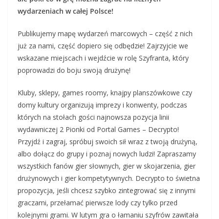
wydarzeniach w całej Polsce!
Publikujemy mapę wydarzeń marcowych – część z nich
już za nami, część dopiero się odbędzie! Zajrzyjcie we
wskazane miejscach i wejdźcie w rolę Szyfranta, który
poprowadzi do boju swoją drużynę!
Kluby, sklepy, games roomy, knajpy planszówkowe czy
domy kultury organizują imprezy i konwenty, podczas
których na stołach gości najnowsza pozycja linii
wydawniczej 2 Pionki od Portal Games – Decrypto!
Przyjdź i zagraj, spróbuj swoich sił wraz z twoją drużyną,
albo dołącz do grupy i poznaj nowych ludzi! Zapraszamy
wszystkich fanów gier słownych, gier w skojarzenia, gier
drużynowych i gier kompetytywnych. Decrypto to świetna
propozycja, jeśli chcesz szybko zintegrować się z innymi
graczami, przełamać pierwsze lody czy tylko przed
kolejnymi grami. W lutym gra o łamaniu szyfrów zawitała