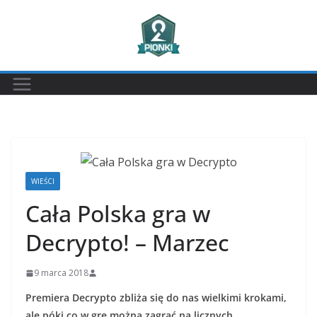
Przejdź
do
treści
WIEŚCI
Cała Polska gra w
Decrypto! – Marzec
9 marca 2018
Premiera Decrypto zbliża się do nas wielkimi krokami,
ale póki co w grę można zagrać na licznych