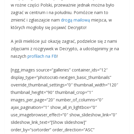
w rożne części Polski, przeważnie jednak można było
zagrać w centrum i na południu. Pomóżcie nam to
zmienić i zgłaszajcie nam
drogą mailową
miejsca, w
których mogłoby się pojawić Decrypto!
A jeśli mieliście już okazję zagrać, podzielcie się z nami
zdjęciami z rozgrywek w Decrypto, a udostępnimy je na
naszych
profilach na FB
!
[ngg_images source=”galleries” container_ids=”12″
display_type=”photocrati-nextgen_basic_thumbnails”
override_thumbnail_settings=”0″ thumbnail_width=”120″
thumbnail_height=”90″ thumbnail_crop=”1″
images_per_page=”20″ number_of_columns=”0″
ajax_pagination=”1″ show_all_in_lightbox=”0″
use_imagebrowser_effect=”0″ show_slideshow_link=”0″
slideshow_link_text=”[Show slideshow]”
order_by=”sortorder” order_direction=”ASC”